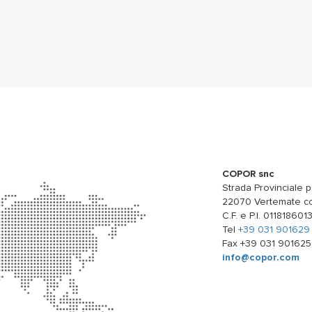
COPOR snc
Strada Provinciale p
22070 Vertemate co
C.F. e P.I. 011818601
Tel
+39 031 901629
Fax +39 031 901625
info@copor.com