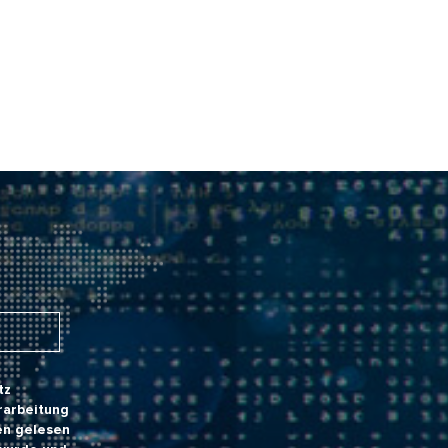
tz
rarbeitung
en gelesen