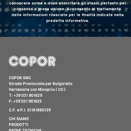
conoscere come e dove esercitare gli stessi, pertanto per
consenso e presa visione. Acconsento al trattamento
delle informazioni rilasciate per le finalità indicate nella
predetta informativa.
COPOR SNC
Strada Provinciale per Bulgorello
Vertemate con Minoprio ( CO )
T:
+39 031 901629
F: +39 031 901625
C.F. e P.I. 01181860139
CHI SIAMO
PRODOTTI
PROVE TECNICHE