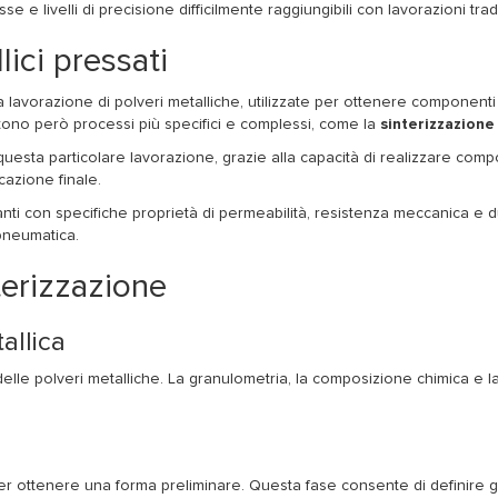
livelli di precisione difficilmente raggiungibili con lavorazioni tradi
lici pressati
vorazione di polveri metalliche, utilizzate per ottenere componenti po
stono però processi più specifici e complessi, come la
sinterizzazione 
sta particolare lavorazione, grazie alla capacità di realizzare componen
cazione finale.
anti con specifiche proprietà di permeabilità, resistenza meccanica e 
 pneumatica.
terizzazione
allica
delle polveri metalliche. La granulometria, la composizione chimica e 
er ottenere una forma preliminare. Questa fase consente di definire g