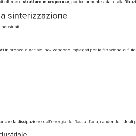
à di ottenere
strutture microporose
, particolarmente adatte alla filtrazi
la sinterizzazione
ndustriali.
ati
in bronzo o acciaio inox vengono impiegati per la filtrazione di fluidi,
 anche la dissipazione dell’energia del flusso d’aria, rendendoli ideali
ustriale