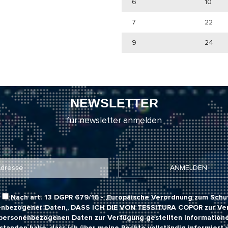
6
10
7
22
9
24
NEWSLETTER
für newsletter anmelden
Nach art. 13 DGPR 679/16 - ,Europäische Verordnung zum Schu
nbezogener Daten,,
DASS ICH DIE VON TESSITURA COPOR
zur Ve
personenbezogenen Daten zur Verfügung gestellten Information