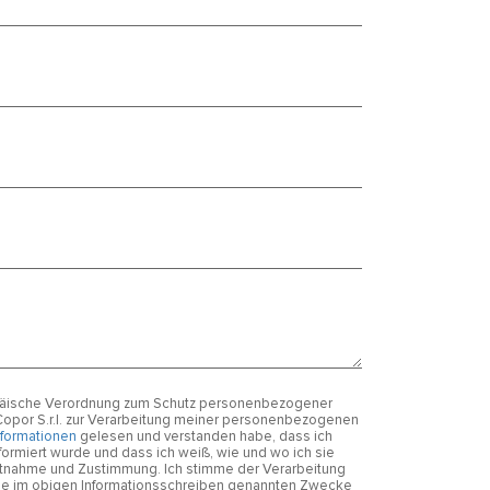
ropäische Verordnung zum Schutz personenbezogener
 Copor S.r.l. zur Verarbeitung meiner personenbezogenen
nformationen
gelesen und verstanden habe, dass ich
formiert wurde und dass ich weiß, wie und wo ich sie
htnahme und Zustimmung. Ich stimme der Verarbeitung
r die im obigen Informationsschreiben genannten Zwecke