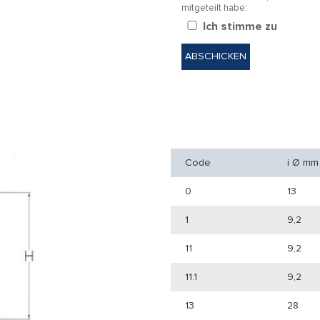
mitgeteilt habe:
Ich stimme zu
Code
i Ø mm
0
13
1
9,2
11
9,2
11.1
9,2
13
28