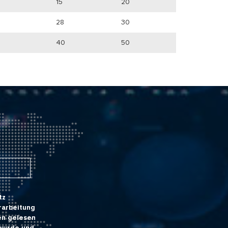
15
20
28
30
40
50
tz
rarbeitung
en gelesen