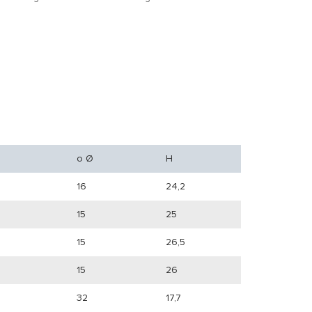
o Ø
H
16
24,2
15
25
15
26,5
15
26
32
17,7