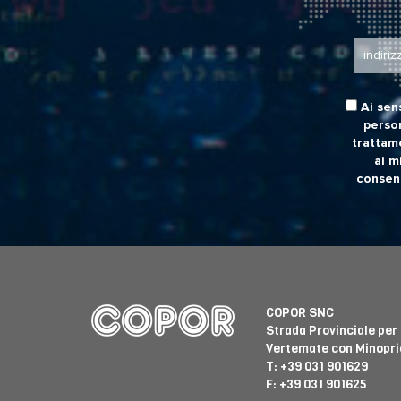
Ai sen
person
trattam
ai m
consens
COPOR SNC
Strada Provinciale per
Vertemate con Minoprio
T:
+39 031 901629
F: +39 031 901625