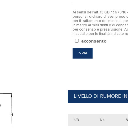
Ai sensi dell’art. 13 GDPR 679/1
personali dichiaro di aver pres
per il trattamento dei miei dati 
in merito ai miei diritti e di con
per consenso e presa visione. Ac
rilasciate per le finalità indicate 
acconsento
LIVELLO DI RUMORE IN
1/8
1/4
3