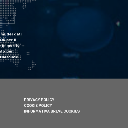
ne dei dati
POR
per il
 in merito
nto per
rilasciate
PRIVACY POLICY
COOKIE POLICY
INFORMATIVA BREVE COOKIES