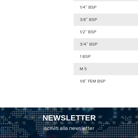
1/4″ BSP
3/8″ BSP
1/2″ BSP
3/4″ BSP
1 BSP
M 5
1/8″ FEM BSP
NEWSLETTER
iscriviti alla newsletter