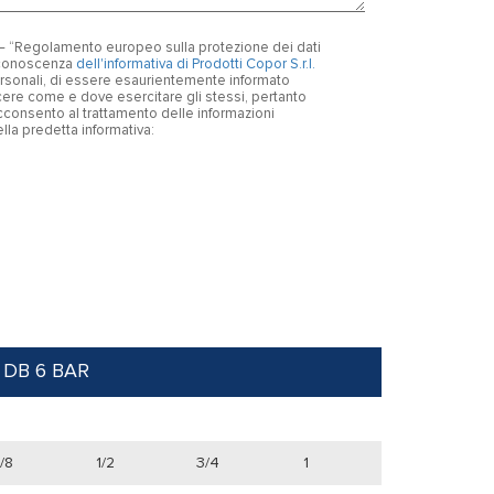
6 – “Regolamento europeo sulla protezione dei dati
o conoscenza
dell'informativa di Prodotti Copor S.r.l.
personali, di essere esaurientemente informato
oscere come e dove esercitare gli stessi, pertanto
consento al trattamento delle informazioni
nella predetta informativa:
 DB 6 BAR
/8
1/2
3/4
1