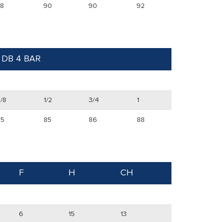
8
90
90
92
 DB 4 BAR
/8
1/2
3/4
1
85
85
86
88
F
H
CH
6
15
13