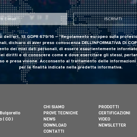
si dell’art. 13 GDPR 679/16 – “Regolamento europeo sulla protezio
ali, dichiaro di aver preso conoscenza
DELL'INFORMATIVA DI CO
ento dei miei dati personali, di essere esaurientemente informato
iei diritti e di conoscere come e dove esercitare gli stessi, perta
o e presa visione. Acconsento al trattamento delle informazioni 
per le finalità indicate nella predetta informativa.
CHI SIAMO
PRODOTTI
 Bulgorello
PROVE TECNICHE
CERTIFICAZIONI
 ( CO )
NEWS
VIDEO
DOWNLOAD
NEWSLETTER
CONTATTI