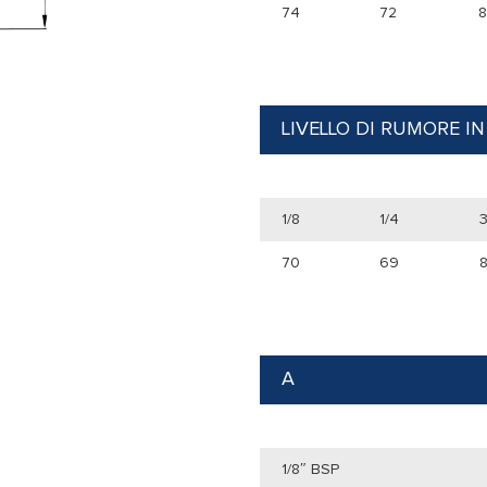
74
72
8
LIVELLO DI RUMORE IN
1/8
1/4
3
70
69
A
1/8″ BSP