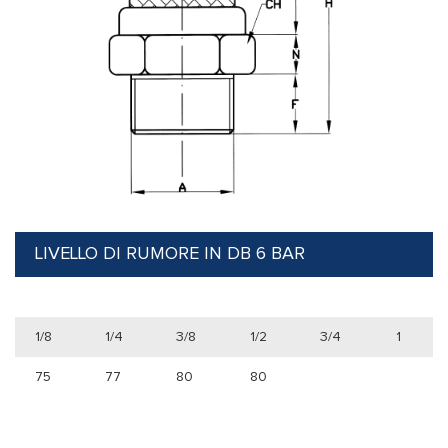
LIVELLO DI RUMORE IN DB 6 BAR
1/8
1/4
3/8
1/2
3/4
1
75
77
80
80