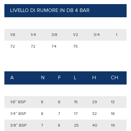
LIVELLO DI RUMORE IN DB 4 BAR
1/8
1/4
3/8
1/2
3/4
1
72
72
74
75
A
N
F
L
H
CH
1/8″ BSP
8
6
15
29
13
1/4″ BSP
8
7
17
32
16
3/8″ BSP
7
8
25
40
19