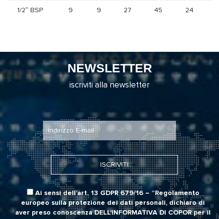
1/2″ BSP
9
9
27
45
24
NEWSLETTER
iscriviti alla newsletter
Ai sensi dell’art. 13 GDPR 679/16 – “Regolamento
europeo sulla protezione dei dati personali, dichiaro di
aver preso conoscenza
DELL'INFORMATIVA DI COPOR
per il