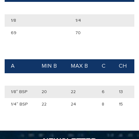
1/8
1/4
69
70
A
MIN B
MAX B
C
CH
1/8″ BSP
20
22
6
13
1/4″ BSP
22
24
8
15