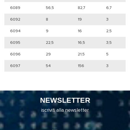
6089
56,5
82,7
6,7
6092
8
19
3
6094
9
16
2,5
6095
22,5
16,5
3,5
6096
29
21,5
5
6097
54
156
3
NEWSLETTER
iscriviti alla newsletter