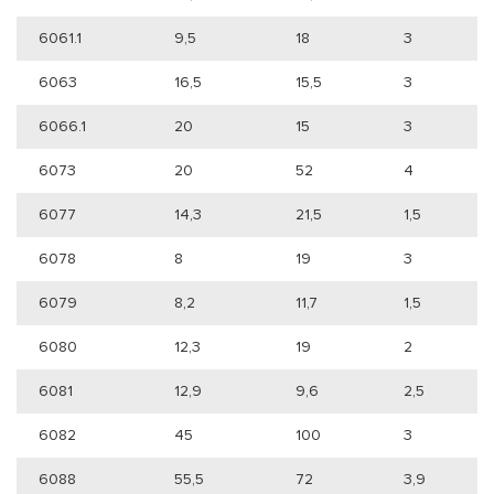
6061.1
9,5
18
3
6063
16,5
15,5
3
6066.1
20
15
3
6073
20
52
4
6077
14,3
21,5
1,5
6078
8
19
3
6079
8,2
11,7
1,5
6080
12,3
19
2
6081
12,9
9,6
2,5
6082
45
100
3
6088
55,5
72
3,9