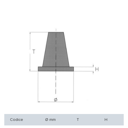
Codice
Ø mm
T
H