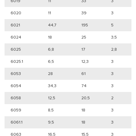
6019
11
33
3
6020
11
39
3
6021
44,7
195
5
6024
18
25
3,5
6025
6,8
17
2,8
6025.1
6,5
12,3
3
6053
28
61
3
6054
34,3
74
3
6058
12,5
20,5
2
6059
8,5
18
3
6061.1
9,5
18
3
6063
16,5
15,5
3